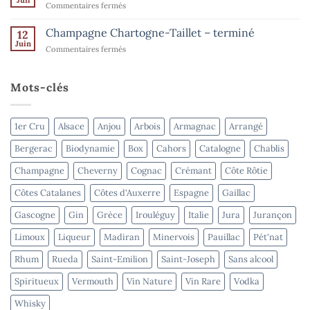
Juil
–
sur
Commentaires fermés
l’été
terminé
Domaine
–
Goisot
Champagne Chartogne-Taillet – terminé
Spiritueux
12
–
Juin
–
sur
Commentaires fermés
terminé
terminé
Champagne
Chartogne-
Taillet
Mots-clés
–
terminé
1er Cru
Alsace
Anjou
Arbois
Armagnac
Arrangé
Bergerac
Biodynamie
Box
Cahors
Catalogne
Chablis
Champagne
Cheverny
Cognac
Crémant
Côte Rôtie
Côtes Catalanes
Côtes d'Auxerre
Espagne
Gaillac
Gascogne
Gin
Grèce
Irouléguy
Italie
Jura
Jurançon
Limoux
Liqueur
Madiran
Minervois
Pauillac
Pét'nat
Rhum
Rueda
Saint-Emilion
Saint-Joseph
Sans alcool
Spiritueux
Vermouth
Vin Nature
Vin Rare
Vodka
Whisky