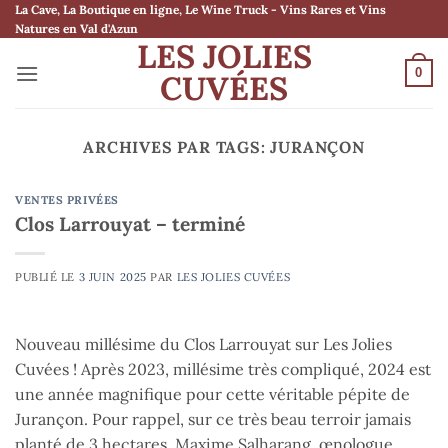
Passer
La Cave, La Boutique en ligne, Le Wine Truck - Vins Rares et Vins
Natures en Val d'Azun
au
LES JOLIES
contenu
0
CUVÉES
ARCHIVES PAR TAGS:
JURANÇON
VENTES PRIVÉES
Clos Larrouyat – terminé
PUBLIÉ LE
3 JUIN 2025
PAR
LES JOLIES CUVÉES
Nouveau millésime du Clos Larrouyat sur Les Jolies
Cuvées ! Après 2023, millésime très compliqué, 2024 est
une année magnifique pour cette véritable pépite de
Jurançon. Pour rappel, sur ce très beau terroir jamais
planté de 3 hectares, Maxime Salharang, œnologue