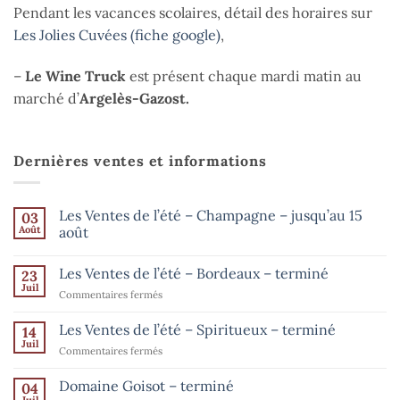
Pendant les vacances scolaires, détail des horaires sur
Les Jolies Cuvées (fiche google)
,
–
Le Wine Truck
est présent chaque mardi matin au
marché d’
Argelès-Gazost.
Dernières ventes et informations
Les Ventes de l’été – Champagne – jusqu’au 15
03
Août
août
Aucun
commentaire
Les Ventes de l’été – Bordeaux – terminé
23
sur
Les
Juil
sur
Commentaires fermés
Ventes
de
Les
l’été
Ventes
Les Ventes de l’été – Spiritueux – terminé
14
–
de
Champagne
Juil
sur
Commentaires fermés
–
l’été
Les
jusqu’au
–
15
Ventes
Domaine Goisot – terminé
Bordeaux
04
août
de