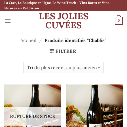
Passer
La Cave, La Boutique en ligne, Le Wine Truck - Vins Rares et Vins
Natures en Val d'Azun
au
LES JOLIES
contenu
0
CUVÉES
Accueil
/
Produits identifiés “Chablis”
FILTRER
RUPTURE DE STOCK