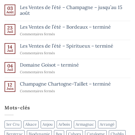
Les Ventes de l’été – Champagne – jusqu’au 15
03
Août
août
Aucun
commentaire
Les Ventes de l’été – Bordeaux – terminé
23
sur
Les
Juil
sur
Commentaires fermés
Ventes
de
Les
l’été
Ventes
Les Ventes de l’été – Spiritueux – terminé
14
–
de
Champagne
Juil
sur
Commentaires fermés
–
l’été
Les
jusqu’au
–
15
Ventes
Domaine Goisot – terminé
Bordeaux
04
août
de
Juil
–
sur
Commentaires fermés
l’été
terminé
Domaine
–
Goisot
Champagne Chartogne-Taillet – terminé
Spiritueux
12
–
Juin
–
sur
Commentaires fermés
terminé
terminé
Champagne
Chartogne-
Taillet
Mots-clés
–
terminé
1er Cru
Alsace
Anjou
Arbois
Armagnac
Arrangé
Bergerac
Biodynamie
Box
Cahors
Catalogne
Chablis