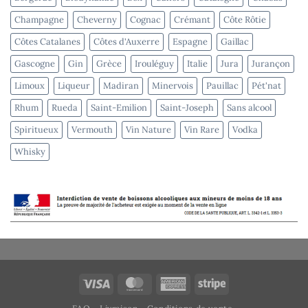
Champagne
Cheverny
Cognac
Crémant
Côte Rôtie
Côtes Catalanes
Côtes d'Auxerre
Espagne
Gaillac
Gascogne
Gin
Grèce
Irouléguy
Italie
Jura
Jurançon
Limoux
Liqueur
Madiran
Minervois
Pauillac
Pét'nat
Rhum
Rueda
Saint-Emilion
Saint-Joseph
Sans alcool
Spiritueux
Vermouth
Vin Nature
Vin Rare
Vodka
Whisky
Visa
MasterCard
American
Stripe
Express