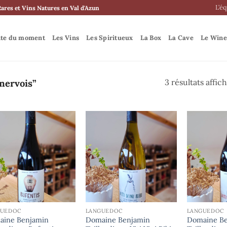
L’é
Rares et Vins Natures en Val d'Azun
nte du moment
Les Vins
Les Spiritueux
La Box
La Cave
Le Wine
nervois”
3 résultats affic
GUEDOC
LANGUEDOC
LANGUEDOC
aine Benjamin
Domaine Benjamin
Domaine B