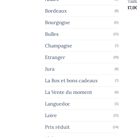
Tail
17,0
Bordeaux
(8)
Bourgogne
(11)
Bulles
(13)
Champagne
(7)
Etranger
(19)
Jura
(8)
La Box et bons cadeaux
(7)
La Vente du moment
(6)
Languedoc
(5)
Loire
(13)
Prix réduit
(24)