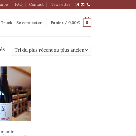
quipe
FAQ
Contact
Newsletter
 Truck
Se connecter
Panier /
0,00
€
0
Trié
hés
du
plus
récent
au
plus
ancien
enjamin