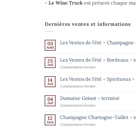
–
Le Wine Truck
est présent chaque mar
Dernières ventes et informations
Les Ventes de l’été – Champagne –
03
Août
Aucun
commentaire
sur
Les Ventes de l’été – Bordeaux – 
23
Les
Ventes
Juil
sur
Commentaires fermés
de
Les
l’été
–
Ventes
Les Ventes de l’été – Spiritueux 
14
Champagne
de
Juil
–
sur
Commentaires fermés
l’été
jusqu’au
Les
15
–
août
Ventes
Domaine Goisot – terminé
Bordeaux
04
de
Juil
–
sur
Commentaires fermés
l’été
terminé
Domaine
–
Goisot
Champagne Chartogne-Taillet – 
Spiritueux
12
–
Juin
–
sur
Commentaires fermés
terminé
terminé
Champagne
Chartogne-