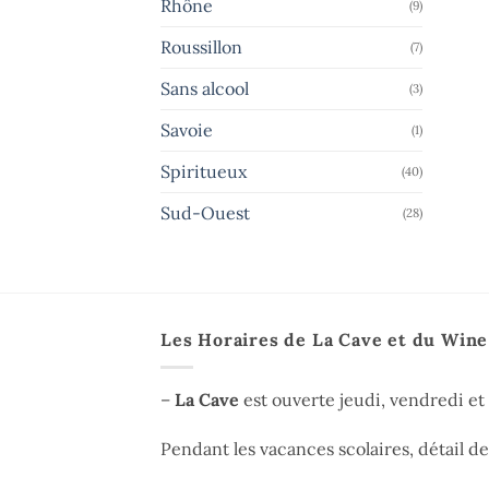
Rhône
(9)
Roussillon
(7)
Sans alcool
(3)
Savoie
(1)
Spiritueux
(40)
Sud-Ouest
(28)
Les Horaires de La Cave et du Win
–
La Cave
est ouverte jeudi, vendredi e
Pendant les vacances scolaires, détail d