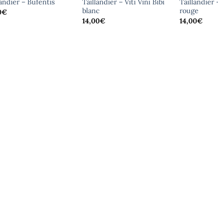
landier – Bufentis
Taillandier – Viti Vini Bibi
Taillandier –
blanc
rouge
0
€
14,00
€
14,00
€