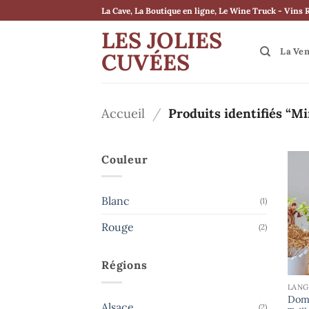
Passer
La Cave, La Boutique en ligne, Le Wine Truck - Vins 
au
LES JOLIES
contenu
La Ve
CUVÉES
Accueil
/
Produits identifiés “Mi
Couleur
Blanc
(1)
Rouge
(2)
Régions
LAN
Dom
Alsace
(2)