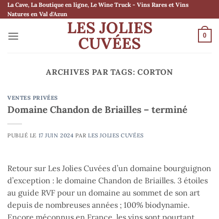
Passer
La Cave, La Boutique en ligne, Le Wine Truck - Vins Rares et Vins
Natures en Val d'Azun
au
LES JOLIES
contenu
0
CUVÉES
ARCHIVES PAR TAGS:
CORTON
VENTES PRIVÉES
Domaine Chandon de Briailles – terminé
PUBLIÉ LE
17 JUIN 2024
PAR
LES JOLIES CUVÉES
Retour sur Les Jolies Cuvées d’un domaine bourguignon
d’exception : le domaine Chandon de Briailles. 3 étoiles
au guide RVF pour un domaine au sommet de son art
depuis de nombreuses années ; 100% biodynamie.
Encore méconnus en France, les vins sont pourtant