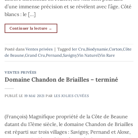
d’une immense précision et se révèlent avec l’âge. Côté
blancs : le […]
Continuer la lecture
→
Posté dans
Ventes privées
|
Tagged
1er Cru
,
Biodynamie
,
Corton
,
Côte
de Beaune
,
Grand Cru
,
Pernand
,
Savigny
,
Vin Naturel
,
Vin Rare
VENTES PRIVÉES
Domaine Chandon de Briailles – terminé
PUBLIÉ LE
19 MAI 2021
PAR
LES JOLIES CUVÉES
(François) Magnifique propriété de la Côte de Beaune
datant du 17ème siècle, le domaine Chandon de Briailles
est réparti sur trois villages : Savigny, Pernand et Aloxe,