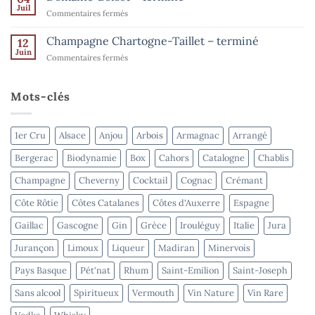
de
Juil
–
sur
Commentaires fermés
l’été
terminé
Domaine
–
Goisot
Champagne Chartogne-Taillet – terminé
Spiritueux
12
–
Juin
–
sur
Commentaires fermés
terminé
terminé
Champagne
Chartogne-
Taillet
Mots-clés
–
terminé
1er Cru
Alsace
Anjou
Arbois
Armagnac
Arrangé
Bergerac
Biodynamie
Box
Cahors
Catalogne
Chablis
Champagne
Cheverny
Cocktail
Cognac
Crémant
Côte Rôtie
Côtes Catalanes
Côtes d'Auxerre
Espagne
Gaillac
Gascogne
Gin
Grèce
Irouléguy
Italie
Jura
Jurançon
Limoux
Liqueur
Madiran
Minervois
Pays Basque
Pét'nat
Rhum
Saint-Emilion
Saint-Joseph
Sans alcool
Spiritueux
Vermouth
Vin Nature
Vin Rare