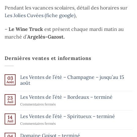
Pendant les vacances scolaires, détail des horaires sur
Les Jolies Cuvées (fiche google)
,
–
Le Wine Truck
est présent chaque mardi matin au
marché d’
Argelès-Gazost.
Dernières ventes et informations
Les Ventes de l’été – Champagne – jusqu’au 15
03
Août
août
Aucun
commentaire
Les Ventes de l’été – Bordeaux – terminé
23
sur
Les
Juil
sur
Commentaires fermés
Ventes
de
Les
l’été
Ventes
Les Ventes de l’été – Spiritueux – terminé
14
–
de
Champagne
Juil
sur
Commentaires fermés
–
l’été
Les
jusqu’au
–
15
Ventes
Domaine Goisot – terminé
Bordeaux
04
août