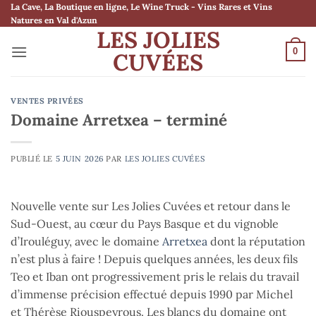
Passer
La Cave, La Boutique en ligne, Le Wine Truck - Vins Rares et Vins
Natures en Val d'Azun
au
LES JOLIES
contenu
0
CUVÉES
VENTES PRIVÉES
Domaine Arretxea – terminé
PUBLIÉ LE
5 JUIN 2026
PAR
LES JOLIES CUVÉES
Nouvelle vente sur Les Jolies Cuvées et retour dans le
Sud-Ouest, au cœur du Pays Basque et du vignoble
d’Irouléguy, avec le domaine
Arretxea
dont la réputation
n’est plus à faire ! Depuis quelques années, les deux fils
Teo et Iban ont progressivement pris le relais du travail
d’immense précision effectué depuis 1990 par Michel
et Thérèse Riouspeyrous. Les blancs du domaine ont