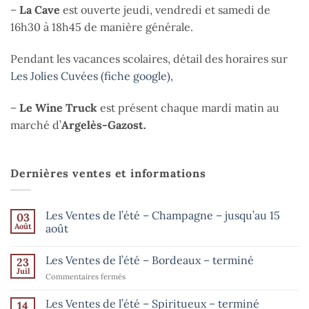
–
La Cave
est ouverte jeudi, vendredi et samedi de
16h30 à 18h45 de manière générale.
Pendant les vacances scolaires, détail des horaires sur
Les Jolies Cuvées (fiche google)
,
–
Le Wine Truck
est présent chaque mardi matin au
marché d’
Argelès-Gazost.
Dernières ventes et informations
Les Ventes de l’été – Champagne – jusqu’au 15
03
Août
août
Aucun
commentaire
Les Ventes de l’été – Bordeaux – terminé
23
sur
Les
Juil
sur
Commentaires fermés
Ventes
de
Les
l’été
Ventes
Les Ventes de l’été – Spiritueux – terminé
14
–