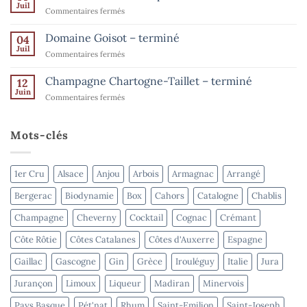
de
Champagne
Juil
sur
Commentaires fermés
–
l’été
Les
jusqu’au
–
15
Ventes
Domaine Goisot – terminé
Bordeaux
04
août
de
Juil
–
sur
Commentaires fermés
l’été
terminé
Domaine
–
Goisot
Champagne Chartogne-Taillet – terminé
Spiritueux
12
–
Juin
–
sur
Commentaires fermés
terminé
terminé
Champagne
Chartogne-
Taillet
Mots-clés
–
terminé
1er Cru
Alsace
Anjou
Arbois
Armagnac
Arrangé
Bergerac
Biodynamie
Box
Cahors
Catalogne
Chablis
Champagne
Cheverny
Cocktail
Cognac
Crémant
Côte Rôtie
Côtes Catalanes
Côtes d'Auxerre
Espagne
Gaillac
Gascogne
Gin
Grèce
Irouléguy
Italie
Jura
Jurançon
Limoux
Liqueur
Madiran
Minervois
Pays Basque
Pét'nat
Rhum
Saint-Emilion
Saint-Joseph