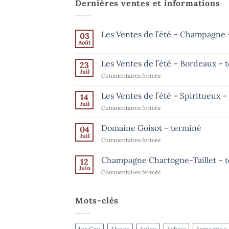
Dernières ventes et informations
Les Ventes de l’été – Champagne –
03
Août
Aucun
commentaire
sur
Les Ventes de l’été – Bordeaux – 
23
Les
Ventes
Juil
sur
Commentaires fermés
de
Les
l’été
–
Ventes
Les Ventes de l’été – Spiritueux 
14
Champagne
de
Juil
–
sur
Commentaires fermés
l’été
jusqu’au
Les
15
–
août
Ventes
Domaine Goisot – terminé
Bordeaux
04
de
Juil
–
sur
Commentaires fermés
l’été
terminé
Domaine
–
Goisot
Champagne Chartogne-Taillet – 
Spiritueux
12
–
Juin
–
sur
Commentaires fermés
terminé
terminé
Champagne
Chartogne-
Taillet
Mots-clés
–
terminé