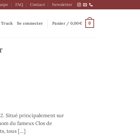
quipe
FAQ
Contact
Newsletter
 Truck
Se connecter
Panier /
0,00
€
0
T
22. Situé principalement sur
n nom du fameux Clos de
ts, tous […]