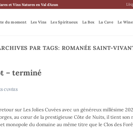
L’é
Rares et Vins Natures en Val d'Azun
nte du moment
Les Vins
Les Spiritueux
La Box
La Cave
Le Wine
ARCHIVES PAR TAGS:
ROMANÉE SAINT-VIVAN
ot – terminé
ES CUVÉES
 retour sur Les Jolies Cuvées avec un généreux millésime 20
orges, au cœur de la prestigieuse Côte de Nuits, il tient so
e, et monopole du domaine au même titre que le Clos des Forê