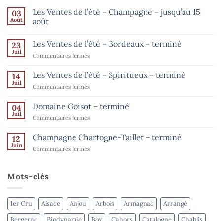
Les Ventes de l’été – Champagne – jusqu’au 15
03
Août
août
Aucun
commentaire
Les Ventes de l’été – Bordeaux – terminé
23
sur
Les
Juil
sur
Commentaires fermés
Ventes
de
Les
l’été
Ventes
Les Ventes de l’été – Spiritueux – terminé
14
–
de
Champagne
Juil
sur
Commentaires fermés
–
l’été
Les
jusqu’au
–
15
Ventes
Domaine Goisot – terminé
Bordeaux
04
août
de
Juil
–
sur
Commentaires fermés
l’été
terminé
Domaine
–
Goisot
Champagne Chartogne-Taillet – terminé
Spiritueux
12
–
Juin
–
sur
Commentaires fermés
terminé
terminé
Champagne
Chartogne-
Taillet
Mots-clés
–
terminé
1er Cru
Alsace
Anjou
Arbois
Armagnac
Arrangé
Bergerac
Biodynamie
Box
Cahors
Catalogne
Chablis