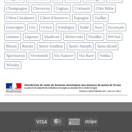
Champagne
Cheverny
Cognac
Crémant
Côte Rôtie
Côtes Catalanes
Côtes d'Auxerre
Espagne
Gaillac
Gascogne
Gin
Grèce
Irouléguy
Italie
Jura
Jurançon
Limoux
Liqueur
Madiran
Minervois
Pauillac
Pét'nat
Rhum
Rueda
Saint-Emilion
Saint-Joseph
Sans alcool
Spiritueux
Vermouth
Vin Nature
Vin Rare
Vodka
Whisky
Visa
MasterCard
American
Stripe
Express