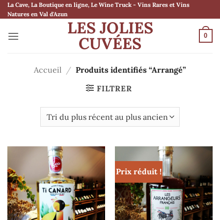
Passer
La Cave, La Boutique en ligne, Le Wine Truck - Vins Rares et Vins
Natures en Val d'Azun
au
LES JOLIES
contenu
0
CUVÉES
Accueil
/
Produits identifiés “Arrangé”
FILTRER
Prix réduit !