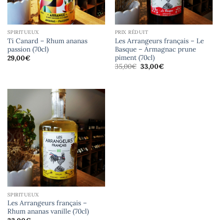
SPIRITUEUX
PRIX RÉDUIT
Ti Canard – Rhum ananas
Les Arrangeurs français – Le
passion (70cl)
Basque – Armagnac prune
piment (70cl)
29,00
€
Le
Le
35,00
€
33,00
€
prix
prix
initial
actuel
était :
est :
35,00€.
33,00€.
SPIRITUEUX
Les Arrangeurs français –
Rhum ananas vanille (70cl)