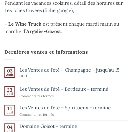
Pendant les vacances scolaires, détail des horaires sur
Les Jolies Cuvées (fiche google)
,
–
Le Wine Truck
est présent chaque mardi matin au
marché d’
Argelès-Gazost.
Dernières ventes et informations
Les Ventes de l’été – Champagne – jusqu’au 15
03
Août
août
Aucun
commentaire
Les Ventes de l’été – Bordeaux – terminé
23
sur
Les
Juil
sur
Commentaires fermés
Ventes
de
Les
l’été
Ventes
Les Ventes de l’été – Spiritueux – terminé
14
–
de
Champagne
Juil
sur
Commentaires fermés
–
l’été
Les
jusqu’au
–
15
Ventes
Domaine Goisot – terminé
Bordeaux
04
août
de
Juil
–