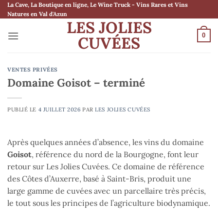
Passer
La Cave, La Boutique en ligne, Le Wine Truck - Vins Rares et Vins
Natures en Val d'Azun
au
LES JOLIES
contenu
0
CUVÉES
VENTES PRIVÉES
Domaine Goisot – terminé
PUBLIÉ LE
4 JUILLET 2026
PAR
LES JOLIES CUVÉES
Après quelques années d’absence, les vins du domaine
Goisot
, référence du nord de la Bourgogne, font leur
retour sur Les Jolies Cuvées. Ce domaine de référence
des Côtes d’Auxerre, basé à Saint-Bris, produit une
large gamme de cuvées avec un parcellaire très précis,
le tout sous les principes de l’agriculture biodynamique.