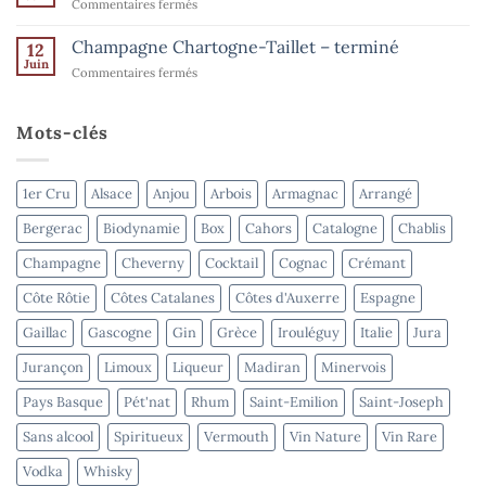
sur
Commentaires fermés
l’été
terminé
Domaine
–
Goisot
Champagne Chartogne-Taillet – terminé
Spiritueux
12
–
Juin
–
sur
Commentaires fermés
terminé
terminé
Champagne
Chartogne-
Taillet
Mots-clés
–
terminé
1er Cru
Alsace
Anjou
Arbois
Armagnac
Arrangé
Bergerac
Biodynamie
Box
Cahors
Catalogne
Chablis
Champagne
Cheverny
Cocktail
Cognac
Crémant
Côte Rôtie
Côtes Catalanes
Côtes d'Auxerre
Espagne
Gaillac
Gascogne
Gin
Grèce
Irouléguy
Italie
Jura
Jurançon
Limoux
Liqueur
Madiran
Minervois
Pays Basque
Pét'nat
Rhum
Saint-Emilion
Saint-Joseph
Sans alcool
Spiritueux
Vermouth
Vin Nature
Vin Rare
Vodka
Whisky