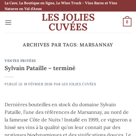
Passer
La Cave, La Boutique en ligne, Le Wine Truck - Vins Rares et Vins
Natures en Val d'Azun
au
LES JOLIES
contenu
0
CUVÉES
ARCHIVES PAR TAGS:
MARSANNAY
VENTES PRIVÉES
Sylvain Pataille – terminé
PUBLIÉ LE
19 FÉVRIER 2026
PAR
LES JOLIES CUVÉES
Dernières bouteilles en stock du domaine Sylvain
Pataille, l’une des références de Marsannay, au nord de
la fameuse Côte de Nuits ! Installé en 1999, ce vigneron a
hissé ses vins à la qualité qu’on leur connait par des
pratiques biodynamiques et des vinifications douces. Le