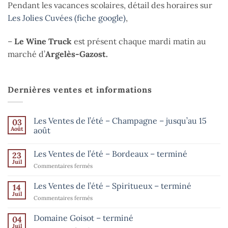
Pendant les vacances scolaires, détail des horaires sur
Les Jolies Cuvées (fiche google)
,
–
Le Wine Truck
est présent chaque mardi matin au
marché d’
Argelès-Gazost.
Dernières ventes et informations
Les Ventes de l’été – Champagne – jusqu’au 15
03
Août
août
Aucun
commentaire
Les Ventes de l’été – Bordeaux – terminé
23
sur
Les
Juil
sur
Commentaires fermés
Ventes
de
Les
l’été
Ventes
Les Ventes de l’été – Spiritueux – terminé
14
–
de
Champagne
Juil
sur
Commentaires fermés
–
l’été
Les
jusqu’au
–
15
Ventes
Domaine Goisot – terminé
Bordeaux
04
août
de
Juil
–