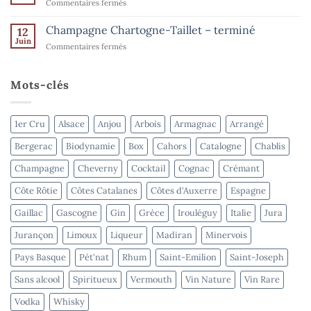
sur
Commentaires fermés
l’été
terminé
Domaine
–
Goisot
Champagne Chartogne-Taillet – terminé
Spiritueux
12
–
Juin
–
sur
Commentaires fermés
terminé
terminé
Champagne
Chartogne-
Taillet
Mots-clés
–
terminé
1er Cru
Alsace
Anjou
Arbois
Armagnac
Arrangé
Bergerac
Biodynamie
Box
Cahors
Catalogne
Chablis
Champagne
Cheverny
Cocktail
Cognac
Crémant
Côte Rôtie
Côtes Catalanes
Côtes d'Auxerre
Espagne
Gaillac
Gascogne
Gin
Grèce
Irouléguy
Italie
Jura
Jurançon
Limoux
Liqueur
Madiran
Minervois
Pays Basque
Pét'nat
Rhum
Saint-Emilion
Saint-Joseph
Sans alcool
Spiritueux
Vermouth
Vin Nature
Vin Rare
Vodka
Whisky