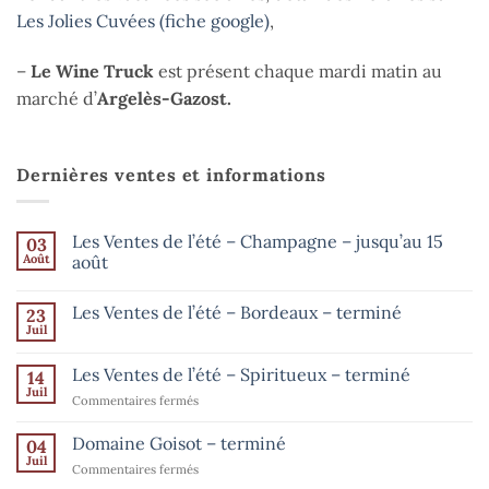
Les Jolies Cuvées (fiche google)
,
–
Le Wine Truck
est présent chaque mardi matin au
marché d’
Argelès-Gazost.
Dernières ventes et informations
Les Ventes de l’été – Champagne – jusqu’au 15
03
Août
août
Aucun
commentaire
Les Ventes de l’été – Bordeaux – terminé
23
sur
Les
Juil
Aucun
Ventes
commentaire
de
sur
l’été
Les Ventes de l’été – Spiritueux – terminé
14
Les
–
Ventes
Juil
Champagne
sur
Commentaires fermés
de
–
Les
l’été
jusqu’au
–
Ventes
15
Domaine Goisot – terminé
04
Bordeaux
août
de
Juil
–
sur
Commentaires fermés
l’été
terminé
Domaine