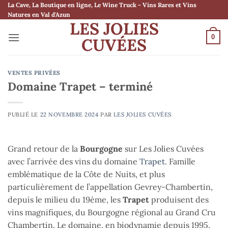
Passer
La Cave, La Boutique en ligne, Le Wine Truck - Vins Rares et Vins
Natures en Val d'Azun
au
LES JOLIES
contenu
0
CUVÉES
VENTES PRIVÉES
Domaine Trapet – terminé
PUBLIÉ LE
22 NOVEMBRE 2024
PAR
LES JOLIES CUVÉES
Grand retour de la
Bourgogne
sur Les Jolies Cuvées
avec l’arrivée des vins du domaine
Trapet
. Famille
emblématique de la Côte de Nuits, et plus
particulièrement de l’appellation Gevrey-Chambertin,
depuis le milieu du 19ème, les
Trapet
produisent des
vins magnifiques, du Bourgogne régional au Grand Cru
Chambertin. Le domaine, en biodynamie depuis 1995,