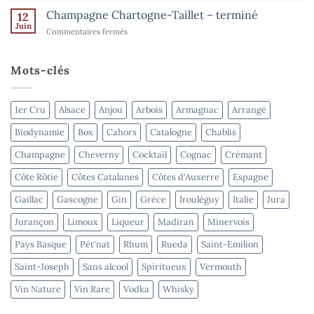
–
Goisot
Champagne Chartogne-Taillet – terminé
Spiritueux
12
–
Juin
–
sur
Commentaires fermés
terminé
terminé
Champagne
Chartogne-
Taillet
Mots-clés
–
terminé
1er Cru
Alsace
Anjou
Arbois
Armagnac
Arrangé
Biodynamie
Box
Cahors
Catalogne
Chablis
Champagne
Cheverny
Cocktail
Cognac
Crémant
Côte Rôtie
Côtes Catalanes
Côtes d'Auxerre
Espagne
Gaillac
Gascogne
Gin
Grèce
Irouléguy
Italie
Jura
Jurançon
Limoux
Liqueur
Madiran
Minervois
Pays Basque
Pét'nat
Rhum
Rueda
Saint-Emilion
Saint-Joseph
Sans alcool
Spiritueux
Vermouth
Vin Nature
Vin Rare
Vodka
Whisky