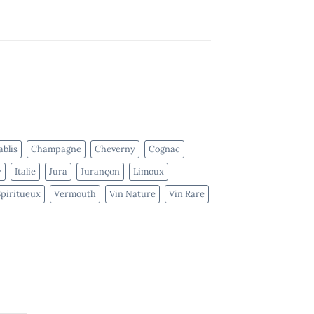
blis
Champagne
Cheverny
Cognac
y
Italie
Jura
Jurançon
Limoux
Spiritueux
Vermouth
Vin Nature
Vin Rare