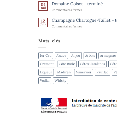
août
Ventes
Domaine Goisot – terminé
Bordeaux
04
de
Juil
–
sur
Commentaires fermés
l’été
terminé
Domaine
–
Goisot
Champagne Chartogne-Taillet – 
Spiritueux
12
–
Juin
–
sur
Commentaires fermés
terminé
terminé
Champagne
Chartogne-
Taillet
Mots-clés
–
terminé
1er Cru
Alsace
Anjou
Arbois
Armagnac
Crémant
Côte Rôtie
Côtes Catalanes
Côte
Liqueur
Madiran
Minervois
Pauillac
Pé
Vodka
Whisky