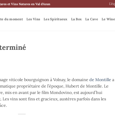
L’é
Rares et Vins Natures en Val d'Azun
nte du moment
Les Vins
Les Spiritueux
La Box
La Cave
Le Wine
 terminé
sage viticole bourguignon à Volnay, le domaine
de Montille
a
ématique propriétaire de l’époque, Hubert de Montille. Le
re, mis en avant par le film Mondovino, est aujourd’hui
. Les vins sont fins et gracieux, austères parfois dans les
âce.