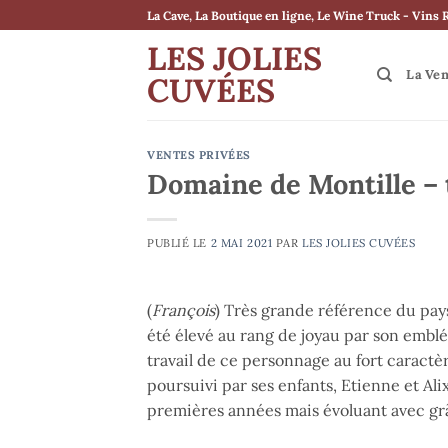
Passer
La Cave, La Boutique en ligne, Le Wine Truck - Vins 
au
LES JOLIES
contenu
La Ve
CUVÉES
VENTES PRIVÉES
Domaine de Montille –
PUBLIÉ LE
2 MAI 2021
PAR
LES JOLIES CUVÉES
(
François
) Très grande référence du pay
été élevé au rang de joyau par son embl
travail de ce personnage au fort caractè
poursuivi par ses enfants, Etienne et Alix
premières années mais évoluant avec gr