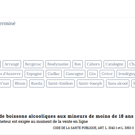
terminé
Arrangé
Bergerac
Biodynamie
Box
Cahors
Catalogne
Cha
s d'Auxerre
Espagne
Gaillac
Gascogne
Gin
Grèce
Iroulégu
t'nat
Rhum
Rueda
Saint-Emilion
Saint-Joseph
Sans alcool