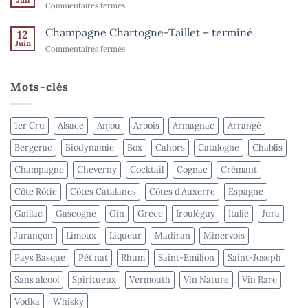
Juil
–
sur
Commentaires fermés
l’été
terminé
Domaine
–
Goisot
Champagne Chartogne-Taillet – terminé
Spiritueux
12
–
Juin
–
sur
Commentaires fermés
terminé
terminé
Champagne
Chartogne-
Taillet
Mots-clés
–
terminé
1er Cru
Alsace
Anjou
Arbois
Armagnac
Arrangé
Bergerac
Biodynamie
Box
Cahors
Catalogne
Chablis
Champagne
Cheverny
Cocktail
Cognac
Crémant
Côte Rôtie
Côtes Catalanes
Côtes d'Auxerre
Espagne
Gaillac
Gascogne
Gin
Grèce
Irouléguy
Italie
Jura
Jurançon
Limoux
Liqueur
Madiran
Minervois
Pays Basque
Pét'nat
Rhum
Saint-Emilion
Saint-Joseph
Sans alcool
Spiritueux
Vermouth
Vin Nature
Vin Rare
Vodka
Whisky