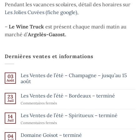
Pendant les vacances scolaires, détail des horaires sur
Les Jolies Cuvées (fiche google)
,
–
Le Wine Truck
est présent chaque mardi matin au
marché d’
Argelès-Gazost.
Dernières ventes et informations
Les Ventes de l’été – Champagne – jusqu’au 15
03
Août
août
Aucun
commentaire
Les Ventes de l’été – Bordeaux – terminé
23
sur
Les
Juil
sur
Commentaires fermés
Ventes
de
Les
l’été
Ventes
Les Ventes de l’été – Spiritueux – terminé
14
–
de
Champagne
Juil
sur
Commentaires fermés
–
l’été
Les
jusqu’au
–
15
Ventes
Domaine Goisot – terminé
Bordeaux
04
août
de