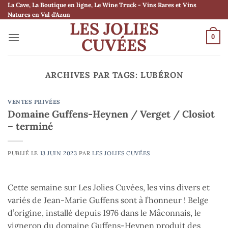
Passer
La Cave, La Boutique en ligne, Le Wine Truck - Vins Rares et Vins
Natures en Val d'Azun
au
LES JOLIES
contenu
0
CUVÉES
ARCHIVES PAR TAGS:
LUBÉRON
VENTES PRIVÉES
Domaine Guffens-Heynen / Verget / Closiot
– terminé
PUBLIÉ LE
13 JUIN 2023
PAR
LES JOLIES CUVÉES
Cette semaine sur Les Jolies Cuvées, les vins divers et
variés de Jean-Marie Guffens sont à l’honneur ! Belge
d’origine, installé depuis 1976 dans le Mâconnais, le
vigneron du domaine Guffens-Heynen produit des