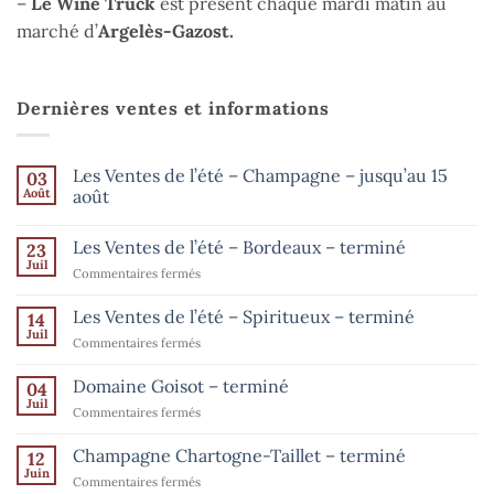
–
Le Wine Truck
est présent chaque mardi matin au
marché d’
Argelès-Gazost.
Dernières ventes et informations
Les Ventes de l’été – Champagne – jusqu’au 15
03
Août
août
Aucun
commentaire
Les Ventes de l’été – Bordeaux – terminé
23
sur
Les
Juil
sur
Commentaires fermés
Ventes
de
Les
l’été
Ventes
Les Ventes de l’été – Spiritueux – terminé
14
–
de
Champagne
Juil
sur
Commentaires fermés
–
l’été
Les
jusqu’au
–
15
Ventes
Domaine Goisot – terminé
Bordeaux
04
août
de
Juil
–
sur
Commentaires fermés
l’été
terminé
Domaine
–
Goisot
Champagne Chartogne-Taillet – terminé
Spiritueux
12
–
Juin
–
sur
Commentaires fermés
terminé
terminé