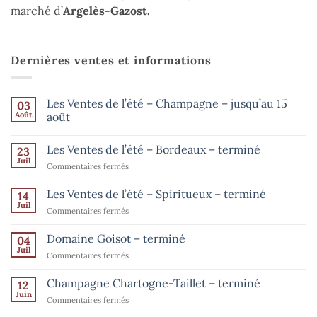
marché d’
Argelès-Gazost.
Dernières ventes et informations
Les Ventes de l’été – Champagne – jusqu’au 15
03
Août
août
Aucun
commentaire
Les Ventes de l’été – Bordeaux – terminé
23
sur
Les
Juil
sur
Commentaires fermés
Ventes
de
Les
l’été
Ventes
Les Ventes de l’été – Spiritueux – terminé
14
–
de
Champagne
Juil
sur
Commentaires fermés
–
l’été
Les
jusqu’au
–
15
Ventes
Domaine Goisot – terminé
Bordeaux
04
août
de
Juil
–
sur
Commentaires fermés
l’été
terminé
Domaine
–
Goisot
Champagne Chartogne-Taillet – terminé
Spiritueux
12
–
Juin
–
sur
Commentaires fermés
terminé
terminé
Champagne