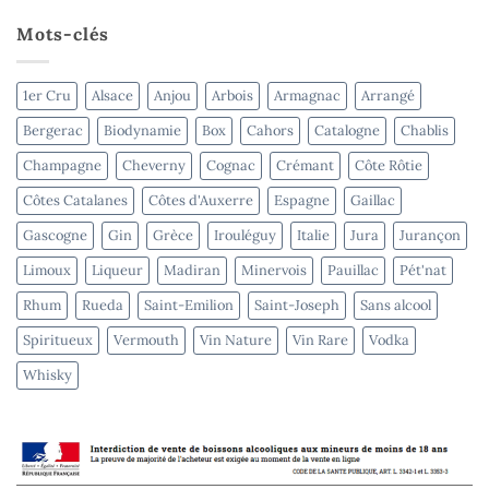
Chartogne-
Taillet
Mots-clés
–
terminé
1er Cru
Alsace
Anjou
Arbois
Armagnac
Arrangé
Bergerac
Biodynamie
Box
Cahors
Catalogne
Chablis
Champagne
Cheverny
Cognac
Crémant
Côte Rôtie
Côtes Catalanes
Côtes d'Auxerre
Espagne
Gaillac
Gascogne
Gin
Grèce
Irouléguy
Italie
Jura
Jurançon
Limoux
Liqueur
Madiran
Minervois
Pauillac
Pét'nat
Rhum
Rueda
Saint-Emilion
Saint-Joseph
Sans alcool
Spiritueux
Vermouth
Vin Nature
Vin Rare
Vodka
Whisky