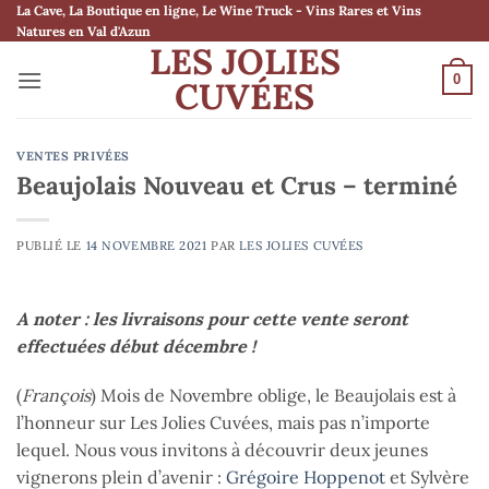
Passer
La Cave, La Boutique en ligne, Le Wine Truck - Vins Rares et Vins
Natures en Val d'Azun
au
LES JOLIES
contenu
0
CUVÉES
VENTES PRIVÉES
Beaujolais Nouveau et Crus – terminé
PUBLIÉ LE
14 NOVEMBRE 2021
PAR
LES JOLIES CUVÉES
A noter : les livraisons pour cette vente seront
effectuées début décembre !
(
François
) Mois de Novembre oblige, le Beaujolais est à
l’honneur sur Les Jolies Cuvées, mais pas n’importe
lequel. Nous vous invitons à découvrir deux jeunes
vignerons plein d’avenir :
Grégoire Hoppenot
et Sylvère