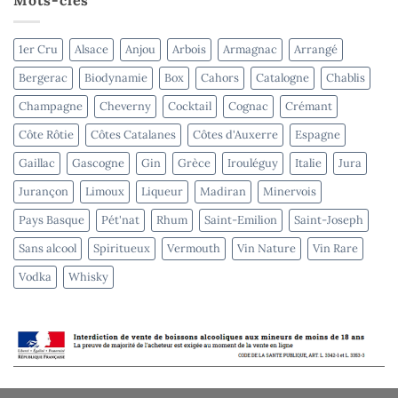
–
terminé
1er Cru
Alsace
Anjou
Arbois
Armagnac
Arrangé
Bergerac
Biodynamie
Box
Cahors
Catalogne
Chablis
Champagne
Cheverny
Cocktail
Cognac
Crémant
Côte Rôtie
Côtes Catalanes
Côtes d'Auxerre
Espagne
Gaillac
Gascogne
Gin
Grèce
Irouléguy
Italie
Jura
Jurançon
Limoux
Liqueur
Madiran
Minervois
Pays Basque
Pét'nat
Rhum
Saint-Emilion
Saint-Joseph
Sans alcool
Spiritueux
Vermouth
Vin Nature
Vin Rare
Vodka
Whisky