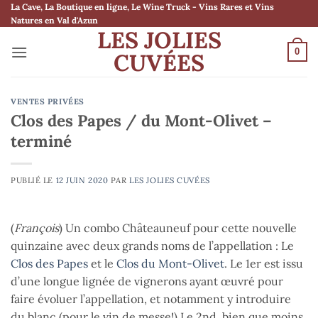
Passer
La Cave, La Boutique en ligne, Le Wine Truck - Vins Rares et Vins
Natures en Val d'Azun
au
LES JOLIES
contenu
0
CUVÉES
VENTES PRIVÉES
Clos des Papes / du Mont-Olivet –
terminé
PUBLIÉ LE
12 JUIN 2020
PAR
LES JOLIES CUVÉES
(
François
) Un combo Châteauneuf pour cette nouvelle
quinzaine avec deux grands noms de l’appellation : Le
Clos des Papes
et le
Clos du Mont-Olivet
. Le 1er est issu
d’une longue lignée de vignerons ayant œuvré pour
faire évoluer l’appellation, et notamment y introduire
du blanc (pour le vin de messe!) Le 2nd, bien que moins