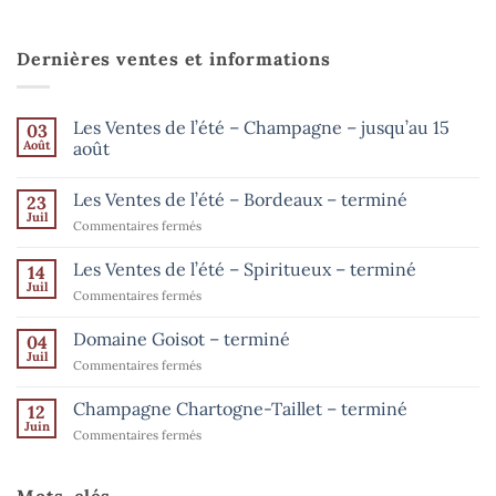
Dernières ventes et informations
Les Ventes de l’été – Champagne – jusqu’au 15
03
Août
août
Aucun
commentaire
Les Ventes de l’été – Bordeaux – terminé
23
sur
Les
Juil
sur
Commentaires fermés
Ventes
de
Les
l’été
Ventes
Les Ventes de l’été – Spiritueux – terminé
14
–
de
Champagne
Juil
sur
Commentaires fermés
–
l’été
Les
jusqu’au
–
15
Ventes
Domaine Goisot – terminé
Bordeaux
04
août
de
Juil
–
sur
Commentaires fermés
l’été
terminé
Domaine
–
Goisot
Champagne Chartogne-Taillet – terminé
Spiritueux
12
–
Juin
–
sur
Commentaires fermés
terminé
terminé
Champagne
Chartogne-
Taillet
Mots-clés