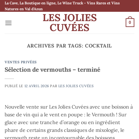
Passer
La Cave, La Boutique en ligne, Le Wine Truck - Vins Rares et Vins
Natures en Val d'Azun
au
LES JOLIES
contenu
0
CUVÉES
ARCHIVES PAR TAGS:
COCKTAIL
VENTES PRIVÉES
Sélection de vermouths – terminé
PUBLIÉ LE
12 AVRIL 2026
PAR
LES JOLIES CUVÉES
Nouvelle vente sur Les Jolies Cuvées avec une boisson à
base de vin qui a le vent en poupe : le Vermouth ! Sur
glace avec une tranche d’orange ou en ingrédient
phare de certains grands classiques de mixologie, le
vermouth reste un incontournable des boissons