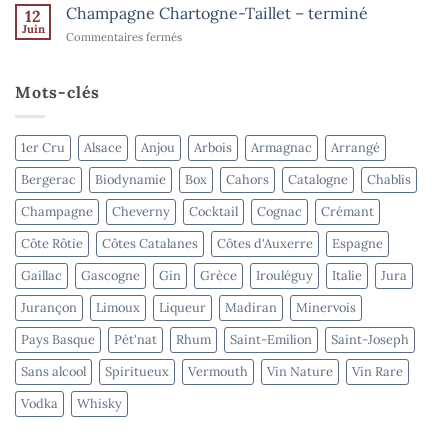
Goisot
Champagne Chartogne-Taillet – terminé
Spiritueux
12
–
Juin
–
sur
Commentaires fermés
terminé
terminé
Champagne
Chartogne-
Taillet
Mots-clés
–
terminé
1er Cru
Alsace
Anjou
Arbois
Armagnac
Arrangé
Bergerac
Biodynamie
Box
Cahors
Catalogne
Chablis
Champagne
Cheverny
Cocktail
Cognac
Crémant
Côte Rôtie
Côtes Catalanes
Côtes d'Auxerre
Espagne
Gaillac
Gascogne
Gin
Grèce
Irouléguy
Italie
Jura
Jurançon
Limoux
Liqueur
Madiran
Minervois
Pays Basque
Pét'nat
Rhum
Saint-Emilion
Saint-Joseph
Sans alcool
Spiritueux
Vermouth
Vin Nature
Vin Rare
Vodka
Whisky