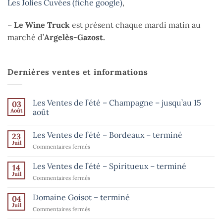
Les Jolies Cuvées (fiche google)
,
–
Le Wine Truck
est présent chaque mardi matin au
marché d’
Argelès-Gazost.
Dernières ventes et informations
Les Ventes de l’été – Champagne – jusqu’au 15
03
Août
août
Aucun
commentaire
Les Ventes de l’été – Bordeaux – terminé
23
sur
Les
Juil
sur
Commentaires fermés
Ventes
de
Les
l’été
Ventes
Les Ventes de l’été – Spiritueux – terminé
14
–
de
Champagne
Juil
sur
Commentaires fermés
–
l’été
Les
jusqu’au
–
15
Ventes
Domaine Goisot – terminé
Bordeaux
04
août
de
Juil
–
sur
Commentaires fermés
l’été
terminé
Domaine
–