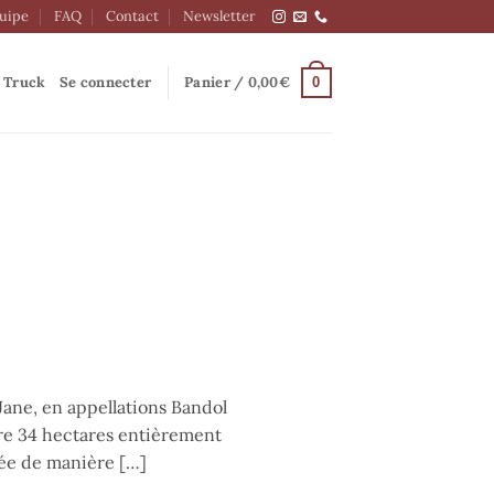
quipe
FAQ
Contact
Newsletter
 Truck
Se connecter
Panier /
0,00
€
0
Jane, en appellations Bandol
ère 34 hectares entièrement
ivée de manière […]