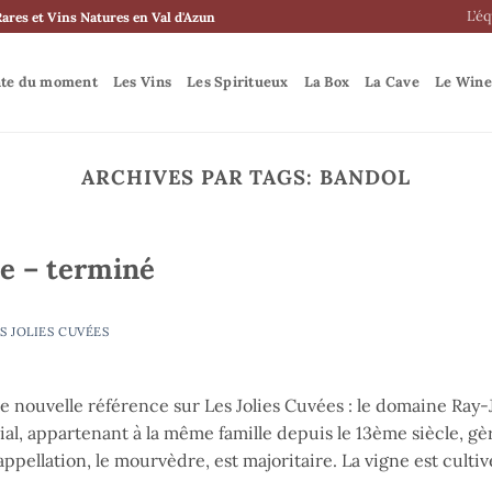
L’é
Rares et Vins Natures en Val d'Azun
nte du moment
Les Vins
Les Spiritueux
La Box
La Cave
Le Wine
ARCHIVES PAR TAGS:
BANDOL
e – terminé
S JOLIES CUVÉES
 nouvelle référence sur Les Jolies Cuvées : le domaine Ray-
ial, appartenant à la même famille depuis le 13ème siècle, g
’appellation, le mourvèdre, est majoritaire. La vigne est cult