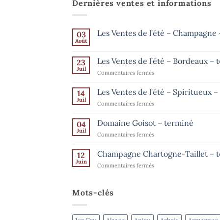
Dernières ventes et informations
Les Ventes de l’été – Champagne –
03
Août
Aucun
commentaire
sur
Les Ventes de l’été – Bordeaux – 
23
Les
Ventes
Juil
sur
Commentaires fermés
de
Les
l’été
–
Ventes
Les Ventes de l’été – Spiritueux 
14
Champagne
de
Juil
–
sur
Commentaires fermés
l’été
jusqu’au
Les
15
–
août
Ventes
Domaine Goisot – terminé
Bordeaux
04
de
Juil
–
sur
Commentaires fermés
l’été
terminé
Domaine
–
Goisot
Champagne Chartogne-Taillet – 
Spiritueux
12
–
Juin
–
sur
Commentaires fermés
terminé
terminé
Champagne
Chartogne-
Taillet
Mots-clés
–
terminé