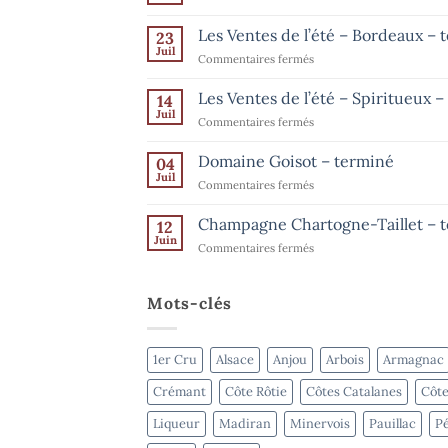
commentaire
sur
Les Ventes de l’été – Bordeaux – 
23
Les
Ventes
Juil
sur
Commentaires fermés
de
Les
l’été
–
Ventes
Les Ventes de l’été – Spiritueux 
14
Champagne
de
Juil
–
sur
Commentaires fermés
l’été
jusqu’au
Les
15
–
août
Ventes
Domaine Goisot – terminé
Bordeaux
04
de
Juil
–
sur
Commentaires fermés
l’été
terminé
Domaine
–
Goisot
Champagne Chartogne-Taillet – 
Spiritueux
12
–
Juin
–
sur
Commentaires fermés
terminé
terminé
Champagne
Chartogne-
Taillet
Mots-clés
–
terminé
1er Cru
Alsace
Anjou
Arbois
Armagnac
Crémant
Côte Rôtie
Côtes Catalanes
Côte
Liqueur
Madiran
Minervois
Pauillac
Pé