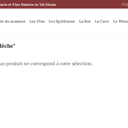
L’é
Rares et Vins Natures en Val d'Azun
nte du moment
Les Vins
Les Spiritueux
La Box
La Cave
Le Wine
dèche”
n produit ne correspond à votre sélection.