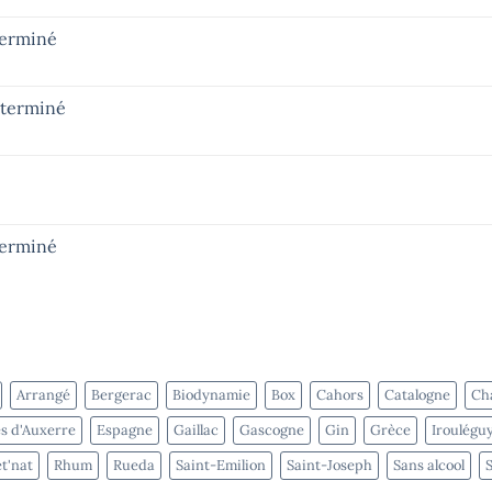
terminé
– terminé
terminé
Arrangé
Bergerac
Biodynamie
Box
Cahors
Catalogne
Cha
s d'Auxerre
Espagne
Gaillac
Gascogne
Gin
Grèce
Iroulégu
t'nat
Rhum
Rueda
Saint-Emilion
Saint-Joseph
Sans alcool