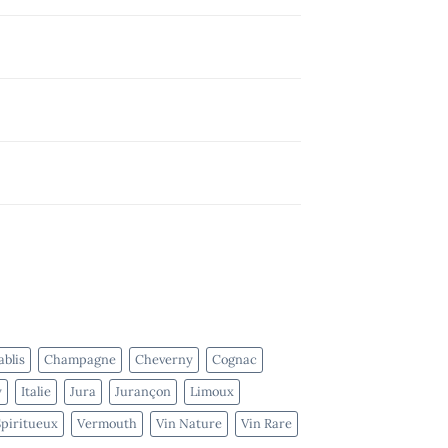
blis
Champagne
Cheverny
Cognac
y
Italie
Jura
Jurançon
Limoux
Spiritueux
Vermouth
Vin Nature
Vin Rare