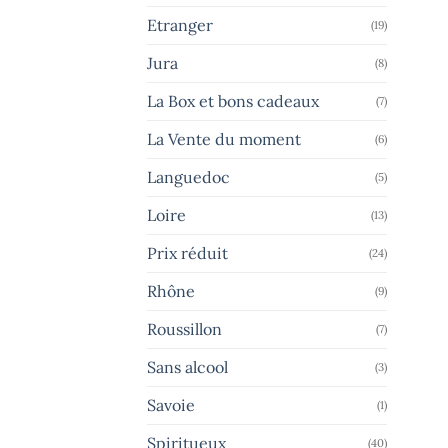
Etranger
(19)
Jura
(8)
La Box et bons cadeaux
(7)
La Vente du moment
(6)
Languedoc
(5)
Loire
(13)
Prix réduit
(24)
Rhône
(9)
Roussillon
(7)
Sans alcool
(3)
Savoie
(1)
Spiritueux
(40)