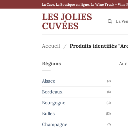
Passer
La Cave, La Boutique en ligne, Le Wine Truck - Vins 
au
LES JOLIES
contenu
La Ve
CUVÉES
Accueil
/
Produits identifiés “Ar
Régions
Aucu
Alsace
(2)
Bordeaux
(8)
Bourgogne
(11)
Bulles
(13)
Champagne
(7)