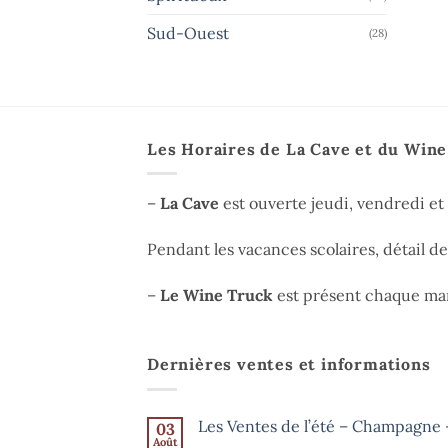
Sud-Ouest
(28)
Les Horaires de La Cave et du Win
–
La Cave
est ouverte jeudi, vendredi e
Pendant les vacances scolaires, détail d
–
Le Wine Truck
est présent chaque mar
Dernières ventes et informations
Les Ventes de l’été – Champagne –
03
Août
Aucun