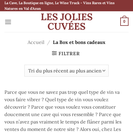
Passer
La Cave, La Boutique en ligne, Le Wine Truck - Vins Rares et Vins
Natures en Val d'Azun
au
LES JOLIES
contenu
0
CUVÉES
Accueil
/
La Box et bons cadeaux
FILTRER
Parce que vous ne savez pas trop quel type de vin va
vous faire vibrer ? Quel type de vin vous voulez
découvrir ? Parce que vous voulez vous constituer
doucement une cave qui vous ressemble ? Parce que
vous n’avez pas vraiment le temps de flâner parmi les
ventes du moment de notre site ? Alors oui, chez Les