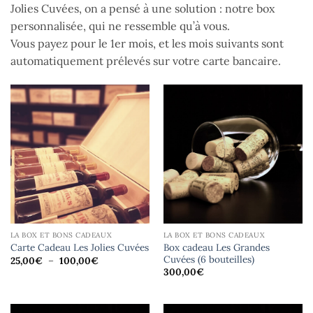
Jolies Cuvées, on a pensé à une solution : notre box
personnalisée, qui ne ressemble qu’à vous.
Vous payez pour le 1er mois, et les mois suivants sont
automatiquement prélevés sur votre carte bancaire.
LA BOX ET BONS CADEAUX
LA BOX ET BONS CADEAUX
Box cadeau Les Grandes
Carte Cadeau Les Jolies Cuvées
Cuvées (6 bouteilles)
Plage
25,00
€
–
100,00
€
de
300,00
€
prix :
25,00€
à
100,00€