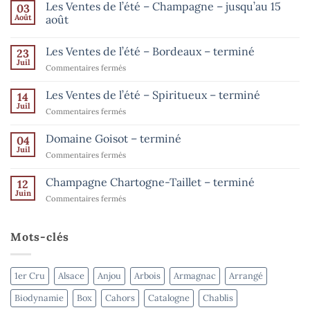
Les Ventes de l’été – Champagne – jusqu’au 15
03
Août
août
Aucun
commentaire
Les Ventes de l’été – Bordeaux – terminé
23
sur
Les
Juil
sur
Commentaires fermés
Ventes
de
Les
l’été
Ventes
Les Ventes de l’été – Spiritueux – terminé
14
–
de
Champagne
Juil
sur
Commentaires fermés
–
l’été
Les
jusqu’au
–
15
Ventes
Domaine Goisot – terminé
Bordeaux
04
août
de
Juil
–
sur
Commentaires fermés
l’été
terminé
Domaine
–
Goisot
Champagne Chartogne-Taillet – terminé
Spiritueux
12
–
Juin
–
sur
Commentaires fermés
terminé
terminé
Champagne
Chartogne-
Taillet
Mots-clés
–
terminé
1er Cru
Alsace
Anjou
Arbois
Armagnac
Arrangé
Biodynamie
Box
Cahors
Catalogne
Chablis