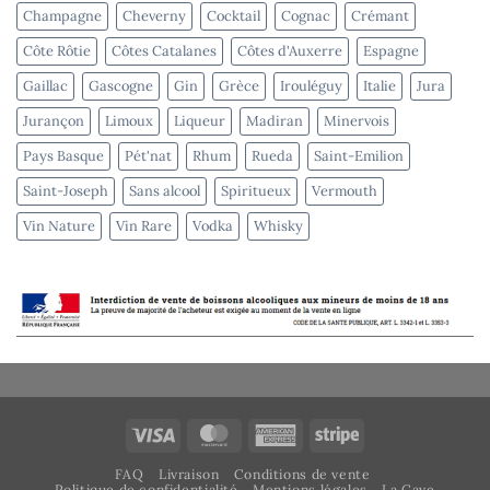
Champagne
Cheverny
Cocktail
Cognac
Crémant
Côte Rôtie
Côtes Catalanes
Côtes d'Auxerre
Espagne
Gaillac
Gascogne
Gin
Grèce
Irouléguy
Italie
Jura
Jurançon
Limoux
Liqueur
Madiran
Minervois
Pays Basque
Pét'nat
Rhum
Rueda
Saint-Emilion
Saint-Joseph
Sans alcool
Spiritueux
Vermouth
Vin Nature
Vin Rare
Vodka
Whisky
Visa
MasterCard
American
Stripe
Express
FAQ
Livraison
Conditions de vente
Politique de confidentialité
Mentions légales
La Cave