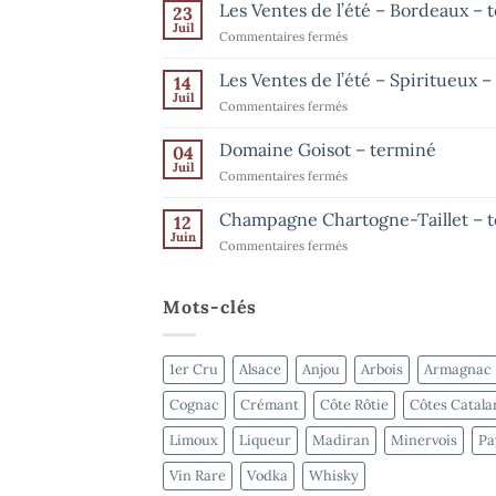
Les Ventes de l’été – Bordeaux – 
23
Les
Ventes
Juil
sur
Commentaires fermés
de
Les
l’été
–
Ventes
Les Ventes de l’été – Spiritueux 
14
Champagne
de
Juil
–
sur
Commentaires fermés
l’été
jusqu’au
Les
15
–
août
Ventes
Domaine Goisot – terminé
Bordeaux
04
de
Juil
–
sur
Commentaires fermés
l’été
terminé
Domaine
–
Goisot
Champagne Chartogne-Taillet – 
Spiritueux
12
–
Juin
–
sur
Commentaires fermés
terminé
terminé
Champagne
Chartogne-
Taillet
Mots-clés
–
terminé
1er Cru
Alsace
Anjou
Arbois
Armagnac
Cognac
Crémant
Côte Rôtie
Côtes Catala
Limoux
Liqueur
Madiran
Minervois
Pa
Vin Rare
Vodka
Whisky