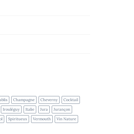
blis
Champagne
Cheverny
Cocktail
Irouléguy
Italie
Jura
Jurançon
ol
Spiritueux
Vermouth
Vin Nature