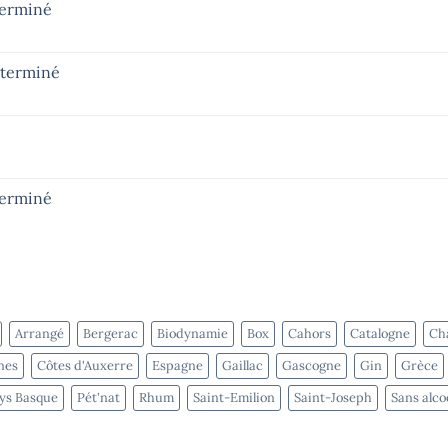
terminé
– terminé
terminé
Arrangé
Bergerac
Biodynamie
Box
Cahors
Catalogne
Cha
nes
Côtes d'Auxerre
Espagne
Gaillac
Gascogne
Gin
Grèce
ys Basque
Pét'nat
Rhum
Saint-Emilion
Saint-Joseph
Sans alco