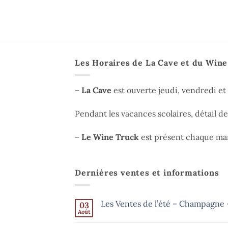
Les Horaires de La Cave et du Win
–
La Cave
est ouverte jeudi, vendredi e
Pendant les vacances scolaires, détail d
–
Le Wine Truck
est présent chaque mar
Dernières ventes et informations
Les Ventes de l’été – Champagne –
03
Août
Aucun
commentaire
sur