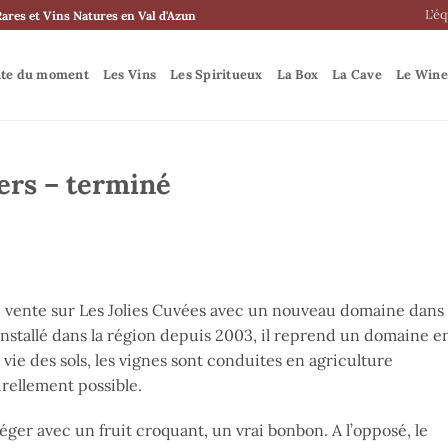
L’é
Rares et Vins Natures en Val d'Azun
nte du moment
Les Vins
Les Spiritueux
La Box
La Cave
Le Wine
ers – terminé
e vente sur Les Jolies Cuvées avec un nouveau domaine dans 
 Installé dans la région depuis 2003, il reprend un domaine e
vie des sols, les vignes sont conduites en agriculture
turellement possible.
léger avec un fruit croquant, un vrai bonbon. A l’opposé, le