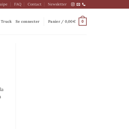
quipe
FAQ
Contact
Newsletter
 Truck
Se connecter
Panier /
0,00
€
0
la
n