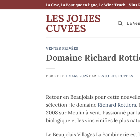
Passer
La Cave, La Boutique en ligne, Le Wine Truck - Vins 
au
LES JOLIES
contenu
La Ve
CUVÉES
VENTES PRIVÉES
Domaine Richard Rotti
PUBLIÉ LE
1 MARS 2025
PAR
LES JOLIES CUVÉES
Retour en Beaujolais pour cette nouvell
sélection : le domaine
Richard Rottiers
.
2008 sur Moulin à Vent. Passionné par la 
biologique et les vins vinifiés le plus na
Le Beaujolais Villages La Sambinerie est 