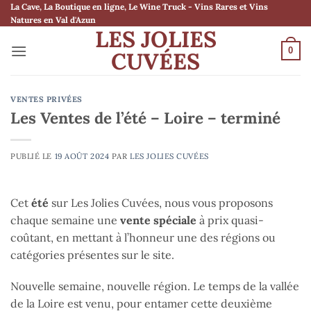
Passer
La Cave, La Boutique en ligne, Le Wine Truck - Vins Rares et Vins
Natures en Val d'Azun
au
LES JOLIES
contenu
0
CUVÉES
VENTES PRIVÉES
Les Ventes de l’été – Loire – terminé
PUBLIÉ LE
19 AOÛT 2024
PAR
LES JOLIES CUVÉES
Cet
été
sur Les Jolies Cuvées, nous vous proposons
chaque semaine une
vente spéciale
à prix quasi-
coûtant, en mettant à l’honneur une des régions ou
catégories présentes sur le site.
Nouvelle semaine, nouvelle région. Le temps de la vallée
de la Loire est venu, pour entamer cette deuxième