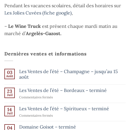
Pendant les vacances scolaires, détail des horaires sur
Les Jolies Cuvées (fiche google)
,
–
Le Wine Truck
est présent chaque mardi matin au
marché d’
Argelès-Gazost.
Dernières ventes et informations
Les Ventes de l’été – Champagne – jusqu’au 15
03
Août
août
Aucun
commentaire
Les Ventes de l’été – Bordeaux – terminé
23
sur
Les
Juil
sur
Commentaires fermés
Ventes
de
Les
l’été
Ventes
Les Ventes de l’été – Spiritueux – terminé
14
–
de
Champagne
Juil
sur
Commentaires fermés
–
l’été
Les
jusqu’au
–
15
Ventes
Domaine Goisot – terminé
Bordeaux
04
août