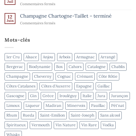
de
Juil
–
sur
Commentaires fermés
l’été
terminé
Domaine
–
Goisot
Champagne Chartogne-Taillet – terminé
Spiritueux
12
–
Juin
–
sur
Commentaires fermés
terminé
terminé
Champagne
Chartogne-
Taillet
Mots-clés
–
terminé
1er Cru
Alsace
Anjou
Arbois
Armagnac
Arrangé
Bergerac
Biodynamie
Box
Cahors
Catalogne
Chablis
Champagne
Cheverny
Cognac
Crémant
Côte Rôtie
Côtes Catalanes
Côtes d'Auxerre
Espagne
Gaillac
Gascogne
Gin
Grèce
Irouléguy
Italie
Jura
Jurançon
Limoux
Liqueur
Madiran
Minervois
Pauillac
Pét'nat
Rhum
Rueda
Saint-Emilion
Saint-Joseph
Sans alcool
Spiritueux
Vermouth
Vin Nature
Vin Rare
Vodka
Whisky