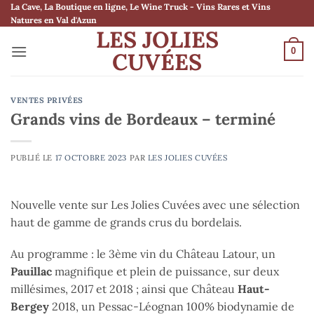
Passer
La Cave, La Boutique en ligne, Le Wine Truck - Vins Rares et Vins
Natures en Val d'Azun
au
LES JOLIES
contenu
0
CUVÉES
VENTES PRIVÉES
Grands vins de Bordeaux – terminé
PUBLIÉ LE
17 OCTOBRE 2023
PAR
LES JOLIES CUVÉES
Nouvelle vente sur Les Jolies Cuvées avec une sélection
haut de gamme de grands crus du bordelais.
Au programme : le 3ème vin du Château Latour, un
Pauillac
magnifique et plein de puissance, sur deux
millésimes, 2017 et 2018 ; ainsi que Château
Haut-
Bergey
2018, un Pessac-Léognan 100% biodynamie de