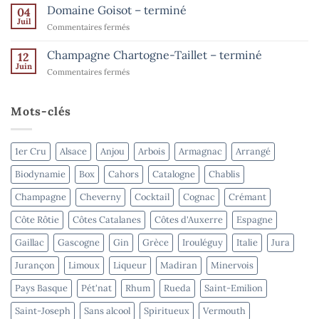
15
Ventes
Domaine Goisot – terminé
Bordeaux
04
août
de
Juil
–
sur
Commentaires fermés
l’été
terminé
Domaine
–
Goisot
Champagne Chartogne-Taillet – terminé
Spiritueux
12
–
Juin
–
sur
Commentaires fermés
terminé
terminé
Champagne
Chartogne-
Taillet
Mots-clés
–
terminé
1er Cru
Alsace
Anjou
Arbois
Armagnac
Arrangé
Biodynamie
Box
Cahors
Catalogne
Chablis
Champagne
Cheverny
Cocktail
Cognac
Crémant
Côte Rôtie
Côtes Catalanes
Côtes d'Auxerre
Espagne
Gaillac
Gascogne
Gin
Grèce
Irouléguy
Italie
Jura
Jurançon
Limoux
Liqueur
Madiran
Minervois
Pays Basque
Pét'nat
Rhum
Rueda
Saint-Emilion
Saint-Joseph
Sans alcool
Spiritueux
Vermouth