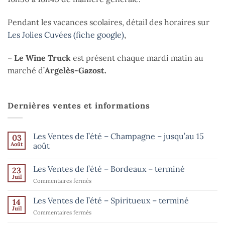
Pendant les vacances scolaires, détail des horaires sur
Les Jolies Cuvées (fiche google)
,
–
Le Wine Truck
est présent chaque mardi matin au
marché d’
Argelès-Gazost.
Dernières ventes et informations
Les Ventes de l’été – Champagne – jusqu’au 15
03
Août
août
Aucun
commentaire
Les Ventes de l’été – Bordeaux – terminé
23
sur
Les
Juil
sur
Commentaires fermés
Ventes
de
Les
l’été
Ventes
Les Ventes de l’été – Spiritueux – terminé
14
–
de
Champagne
Juil
sur
Commentaires fermés
–
l’été
Les
jusqu’au
–