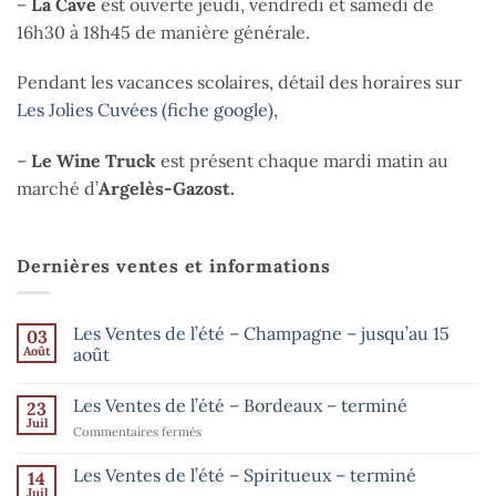
–
La Cave
est ouverte jeudi, vendredi et samedi de
16h30 à 18h45 de manière générale.
Pendant les vacances scolaires, détail des horaires sur
Les Jolies Cuvées (fiche google)
,
–
Le Wine Truck
est présent chaque mardi matin au
marché d’
Argelès-Gazost.
Dernières ventes et informations
Les Ventes de l’été – Champagne – jusqu’au 15
03
Août
août
Aucun
commentaire
Les Ventes de l’été – Bordeaux – terminé
23
sur
Les
Juil
sur
Commentaires fermés
Ventes
de
Les
l’été
Ventes
Les Ventes de l’été – Spiritueux – terminé
14
–
de
Champagne
Juil