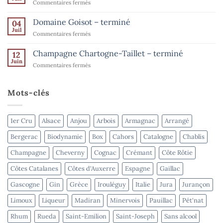
sur
Commentaires fermés
–
l’été
Les
jusqu’au
–
15
Ventes
Domaine Goisot – terminé
Bordeaux
04
août
de
Juil
–
sur
Commentaires fermés
l’été
terminé
Domaine
–
Goisot
Champagne Chartogne-Taillet – terminé
Spiritueux
12
–
Juin
–
sur
Commentaires fermés
terminé
terminé
Champagne
Chartogne-
Taillet
Mots-clés
–
terminé
1er Cru
Alsace
Anjou
Arbois
Armagnac
Arrangé
Bergerac
Biodynamie
Box
Cahors
Catalogne
Chablis
Champagne
Cheverny
Cognac
Crémant
Côte Rôtie
Côtes Catalanes
Côtes d'Auxerre
Espagne
Gaillac
Gascogne
Gin
Grèce
Irouléguy
Italie
Jura
Jurançon
Limoux
Liqueur
Madiran
Minervois
Pauillac
Pét'nat
Rhum
Rueda
Saint-Emilion
Saint-Joseph
Sans alcool