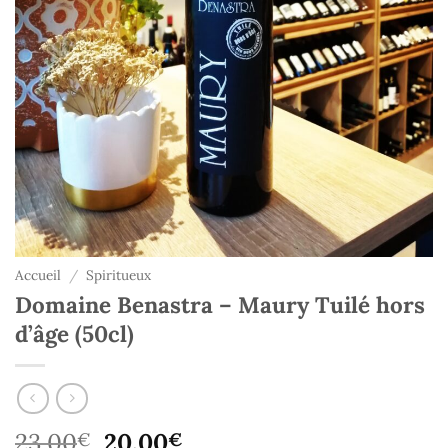
Accueil
/
Spiritueux
Domaine Benastra – Maury Tuilé hors
d’âge (50cl)
Le
Le
23,00
20,00
€
€