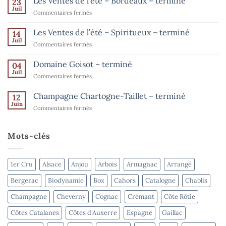
Les Ventes de l’été – Bordeaux – terminé
23
sur
Les
Juil
sur
Commentaires fermés
Ventes
de
Les
l’été
Ventes
Les Ventes de l’été – Spiritueux – terminé
14
–
de
Champagne
Juil
sur
Commentaires fermés
–
l’été
Les
jusqu’au
–
15
Ventes
Domaine Goisot – terminé
Bordeaux
04
août
de
Juil
–
sur
Commentaires fermés
l’été
terminé
Domaine
–
Goisot
Champagne Chartogne-Taillet – terminé
Spiritueux
12
–
Juin
–
sur
Commentaires fermés
terminé
terminé
Champagne
Chartogne-
Taillet
Mots-clés
–
terminé
1er Cru
Alsace
Anjou
Arbois
Armagnac
Arrangé
Bergerac
Biodynamie
Box
Cahors
Catalogne
Chablis
Champagne
Cheverny
Cognac
Crémant
Côte Rôtie
Côtes Catalanes
Côtes d'Auxerre
Espagne
Gaillac