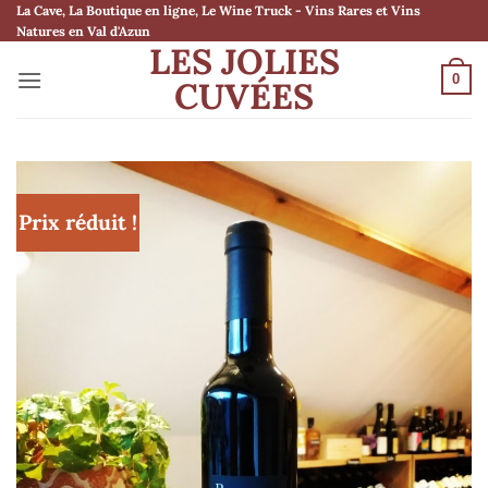
Passer
La Cave, La Boutique en ligne, Le Wine Truck - Vins Rares et Vins
Natures en Val d'Azun
au
LES JOLIES
contenu
0
CUVÉES
Prix réduit !