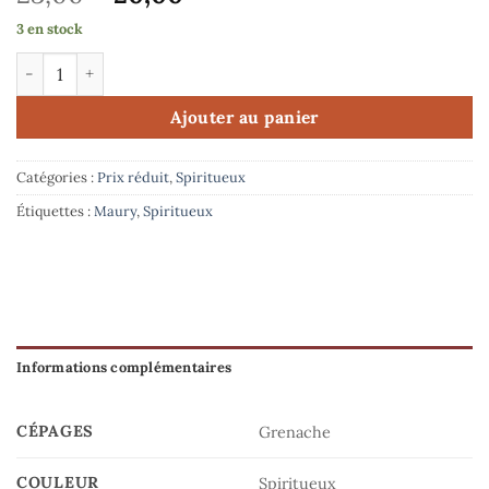
prix
prix
3 en stock
initial
actuel
quantité de Domaine Benastra - Maury Tuilé hors d'âge (50cl)
était :
est :
23,00€.
20,00€.
Ajouter au panier
Catégories :
Prix réduit
,
Spiritueux
Étiquettes :
Maury
,
Spiritueux
Informations complémentaires
CÉPAGES
Grenache
COULEUR
Spiritueux