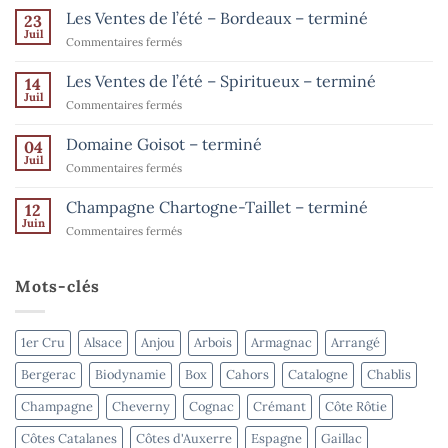
commentaire
Les Ventes de l’été – Bordeaux – terminé
23
sur
Les
Juil
sur
Commentaires fermés
Ventes
de
Les
l’été
Ventes
Les Ventes de l’été – Spiritueux – terminé
14
–
de
Champagne
Juil
sur
Commentaires fermés
–
l’été
Les
jusqu’au
–
15
Ventes
Domaine Goisot – terminé
Bordeaux
04
août
de
Juil
–
sur
Commentaires fermés
l’été
terminé
Domaine
–
Goisot
Champagne Chartogne-Taillet – terminé
Spiritueux
12
–
Juin
–
sur
Commentaires fermés
terminé
terminé
Champagne
Chartogne-
Taillet
Mots-clés
–
terminé
1er Cru
Alsace
Anjou
Arbois
Armagnac
Arrangé
Bergerac
Biodynamie
Box
Cahors
Catalogne
Chablis
Champagne
Cheverny
Cognac
Crémant
Côte Rôtie
Côtes Catalanes
Côtes d'Auxerre
Espagne
Gaillac