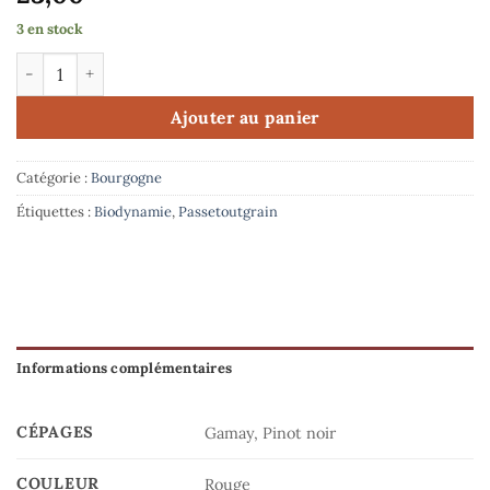
3 en stock
quantité de Domaine Michel Lafarge - Bourgogne Passetoutgr
Ajouter au panier
Catégorie :
Bourgogne
Étiquettes :
Biodynamie
,
Passetoutgrain
Informations complémentaires
CÉPAGES
Gamay, Pinot noir
COULEUR
Rouge