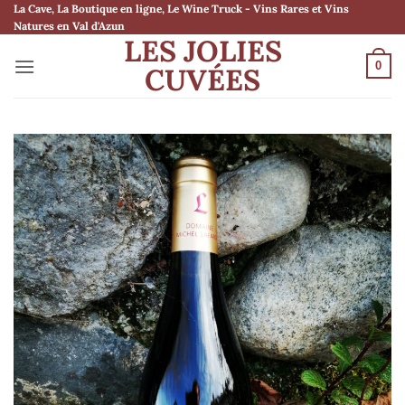
Passer
La Cave, La Boutique en ligne, Le Wine Truck - Vins Rares et Vins
Natures en Val d'Azun
au
LES JOLIES
contenu
0
CUVÉES