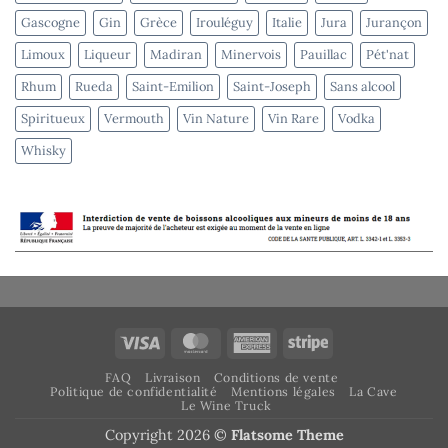
Gascogne
Gin
Grèce
Irouléguy
Italie
Jura
Jurançon
Limoux
Liqueur
Madiran
Minervois
Pauillac
Pét'nat
Rhum
Rueda
Saint-Emilion
Saint-Joseph
Sans alcool
Spiritueux
Vermouth
Vin Nature
Vin Rare
Vodka
Whisky
Visa
MasterCard
American
Stripe
Express
FAQ
Livraison
Conditions de vente
Politique de confidentialité
Mentions légales
La Cave
Le Wine Truck
Copyright 2026 ©
Flatsome Theme