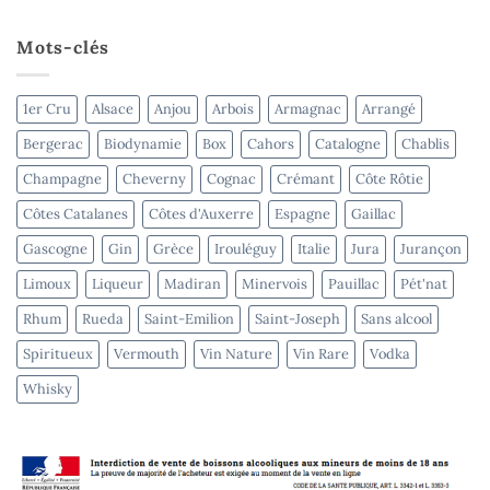
Champagne
Chartogne-
Taillet
Mots-clés
–
terminé
1er Cru
Alsace
Anjou
Arbois
Armagnac
Arrangé
Bergerac
Biodynamie
Box
Cahors
Catalogne
Chablis
Champagne
Cheverny
Cognac
Crémant
Côte Rôtie
Côtes Catalanes
Côtes d'Auxerre
Espagne
Gaillac
Gascogne
Gin
Grèce
Irouléguy
Italie
Jura
Jurançon
Limoux
Liqueur
Madiran
Minervois
Pauillac
Pét'nat
Rhum
Rueda
Saint-Emilion
Saint-Joseph
Sans alcool
Spiritueux
Vermouth
Vin Nature
Vin Rare
Vodka
Whisky