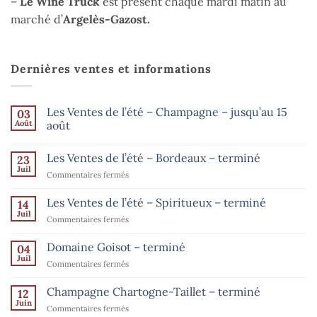
–
Le Wine Truck
est présent chaque mardi matin au
marché d’
Argelès-Gazost.
Dernières ventes et informations
Les Ventes de l’été – Champagne – jusqu’au 15
03
Août
août
Aucun
commentaire
Les Ventes de l’été – Bordeaux – terminé
23
sur
Les
Juil
sur
Commentaires fermés
Ventes
de
Les
l’été
Ventes
Les Ventes de l’été – Spiritueux – terminé
14
–
de
Champagne
Juil
sur
Commentaires fermés
–
l’été
Les
jusqu’au
–
15
Ventes
Domaine Goisot – terminé
Bordeaux
04
août
de
Juil
–
sur
Commentaires fermés
l’été
terminé
Domaine
–
Goisot
Champagne Chartogne-Taillet – terminé
Spiritueux
12
–
Juin
–
sur
Commentaires fermés
terminé
terminé