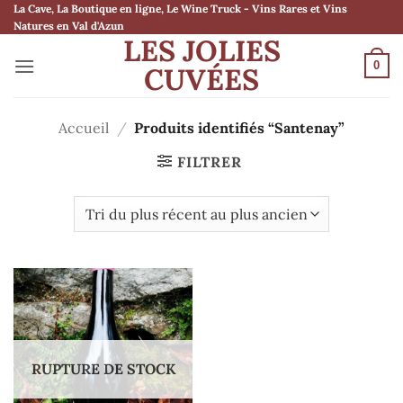
Passer
La Cave, La Boutique en ligne, Le Wine Truck - Vins Rares et Vins
Natures en Val d'Azun
au
LES JOLIES
contenu
0
CUVÉES
Accueil
/
Produits identifiés “Santenay”
FILTRER
RUPTURE DE STOCK