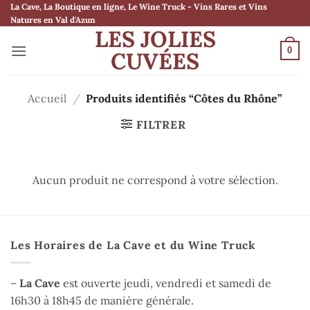
Passer
La Cave, La Boutique en ligne, Le Wine Truck - Vins Rares et Vins
Natures en Val d'Azun
au
LES JOLIES
contenu
0
CUVÉES
Accueil
/
Produits identifiés “Côtes du Rhône”
FILTRER
Aucun produit ne correspond à votre sélection.
Les Horaires de La Cave et du Wine Truck
–
La Cave
est ouverte jeudi, vendredi et samedi de
16h30 à 18h45 de manière générale.