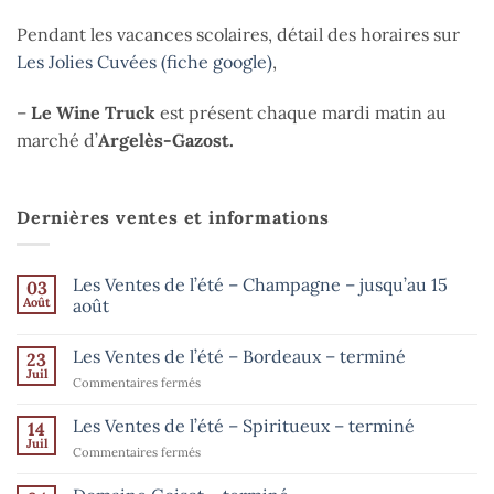
Pendant les vacances scolaires, détail des horaires sur
Les Jolies Cuvées (fiche google)
,
–
Le Wine Truck
est présent chaque mardi matin au
marché d’
Argelès-Gazost.
Dernières ventes et informations
Les Ventes de l’été – Champagne – jusqu’au 15
03
Août
août
Aucun
commentaire
Les Ventes de l’été – Bordeaux – terminé
23
sur
Les
Juil
sur
Commentaires fermés
Ventes
de
Les
l’été
Ventes
Les Ventes de l’été – Spiritueux – terminé
14
–
de
Champagne
Juil
sur
Commentaires fermés
–
l’été
Les
jusqu’au
–
15
Ventes