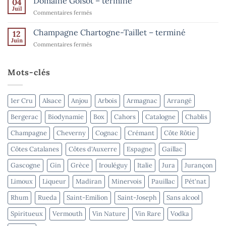
Domaine Goisot – terminé
Bordeaux
04
août
de
Juil
–
sur
Commentaires fermés
l’été
terminé
Domaine
–
Goisot
Champagne Chartogne-Taillet – terminé
Spiritueux
12
–
Juin
–
sur
Commentaires fermés
terminé
terminé
Champagne
Chartogne-
Taillet
Mots-clés
–
terminé
1er Cru
Alsace
Anjou
Arbois
Armagnac
Arrangé
Bergerac
Biodynamie
Box
Cahors
Catalogne
Chablis
Champagne
Cheverny
Cognac
Crémant
Côte Rôtie
Côtes Catalanes
Côtes d'Auxerre
Espagne
Gaillac
Gascogne
Gin
Grèce
Irouléguy
Italie
Jura
Jurançon
Limoux
Liqueur
Madiran
Minervois
Pauillac
Pét'nat
Rhum
Rueda
Saint-Emilion
Saint-Joseph
Sans alcool
Spiritueux
Vermouth
Vin Nature
Vin Rare
Vodka