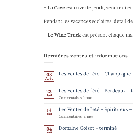
–
La Cave
est ouverte jeudi, vendredi e
Pendant les vacances scolaires, détail d
–
Le Wine Truck
est présent chaque mar
Dernières ventes et informations
Les Ventes de l’été – Champagne –
03
Août
Aucun
commentaire
sur
Les Ventes de l’été – Bordeaux – 
23
Les
Ventes
Juil
sur
Commentaires fermés
de
Les
l’été
–
Ventes
Les Ventes de l’été – Spiritueux 
14
Champagne
de
Juil
–
sur
Commentaires fermés
l’été
jusqu’au
Les
15
–
août
Ventes
Domaine Goisot – terminé
Bordeaux
04
de
Juil
–