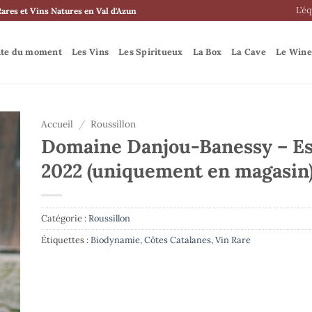
L’é
Rares et Vins Natures en Val d'Azun
nte du moment
Les Vins
Les Spiritueux
La Box
La Cave
Le Wine
Accueil
/
Roussillon
Domaine Danjou-Banessy – E
2022 (uniquement en magasin
Catégorie :
Roussillon
Étiquettes :
Biodynamie
,
Côtes Catalanes
,
Vin Rare