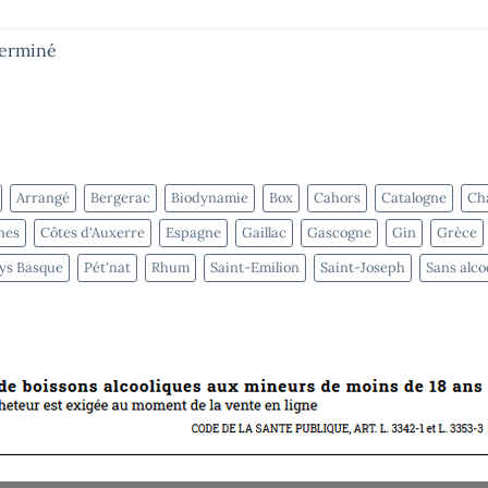
terminé
Arrangé
Bergerac
Biodynamie
Box
Cahors
Catalogne
Cha
nes
Côtes d'Auxerre
Espagne
Gaillac
Gascogne
Gin
Grèce
ys Basque
Pét'nat
Rhum
Saint-Emilion
Saint-Joseph
Sans alco