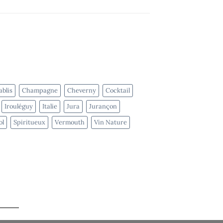
blis
Champagne
Cheverny
Cocktail
Irouléguy
Italie
Jura
Jurançon
ol
Spiritueux
Vermouth
Vin Nature