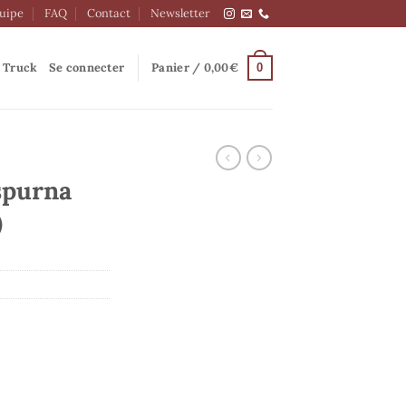
quipe
FAQ
Contact
Newsletter
 Truck
Se connecter
Panier /
0,00
€
0
spurna
)