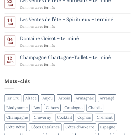
Les Ventes de l’été – Bordeaux – terminé
23
sur
Les
Juil
sur
Commentaires fermés
Ventes
de
Les
l’été
Ventes
Les Ventes de l’été – Spiritueux – terminé
14
–
de
Champagne
Juil
sur
Commentaires fermés
–
l’été
Les
jusqu’au
–
15
Ventes
Domaine Goisot – terminé
Bordeaux
04
août
de
Juil
–
sur
Commentaires fermés
l’été
terminé
Domaine
–
Goisot
Champagne Chartogne-Taillet – terminé
Spiritueux
12
–
Juin
–
sur
Commentaires fermés
terminé
terminé
Champagne
Chartogne-
Taillet
Mots-clés
–
terminé
1er Cru
Alsace
Anjou
Arbois
Armagnac
Arrangé
Biodynamie
Box
Cahors
Catalogne
Chablis
Champagne
Cheverny
Cocktail
Cognac
Crémant
Côte Rôtie
Côtes Catalanes
Côtes d'Auxerre
Espagne