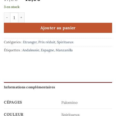
prix
prix
3 en stock
initial
actuel
quantité de Bodega Gutiérrez Colosia - Manzanilla de Sanluc
était :
est :
17,00€.
16,00€.
Ajouter au panier
Catégories :
Etranger
,
Prix réduit
,
Spiritueux
Étiquettes :
Andalousie
,
Espagne
,
Manzanilla
Informations complémentaires
CÉPAGES
Palomino
COULEUR
Spiritueux