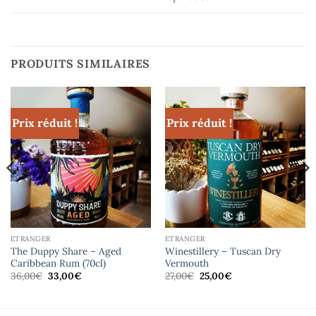
PRODUITS SIMILAIRES
Prix réduit !
Prix réduit !
ETRANGER
ETRANGER
The Duppy Share – Aged
Winestillery – Tuscan Dry
Caribbean Rum (70cl)
Vermouth
Le
Le
Le
Le
36,00
€
33,00
€
27,00
€
25,00
€
prix
prix
prix
prix
initial
actuel
initial
actuel
était :
est :
était :
est :
36,00€.
33,00€.
27,00€.
25,00€.