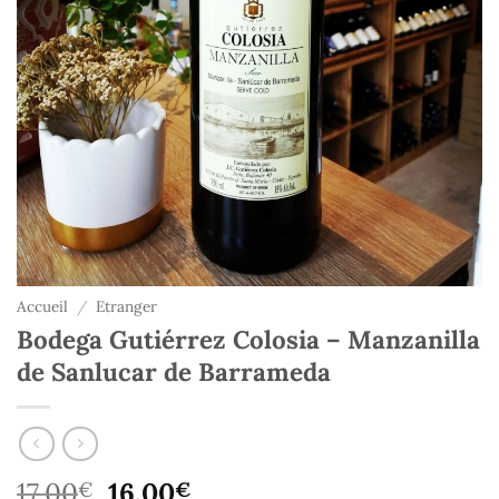
Accueil
/
Etranger
Bodega Gutiérrez Colosia – Manzanilla
de Sanlucar de Barrameda
Le
Le
17,00
16,00
€
€