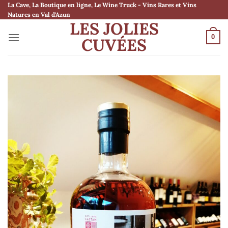
Passer
La Cave, La Boutique en ligne, Le Wine Truck - Vins Rares et Vins
Natures en Val d'Azun
au
LES JOLIES
contenu
0
CUVÉES