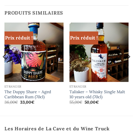
PRODUITS SIMILAIRES
Prix réduit !
Prix réduit !
ETRANGER
ETRANGER
The Duppy Share – Aged
Talisker – Whisky Single Malt
Caribbean Rum (70cl)
10 years old (70cl)
Le
Le
Le
Le
36,00
€
33,00
€
55,00
€
50,00
€
prix
prix
prix
prix
initial
actuel
initial
actuel
était :
est :
était :
est :
36,00€.
33,00€.
55,00€.
50,00€.
Les Horaires de La Cave et du Wine Truck