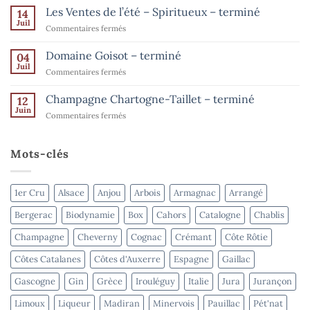
l’été
Ventes
Les Ventes de l’été – Spiritueux – terminé
14
–
de
Champagne
Juil
sur
Commentaires fermés
–
l’été
Les
jusqu’au
–
15
Ventes
Domaine Goisot – terminé
Bordeaux
04
août
de
Juil
–
sur
Commentaires fermés
l’été
terminé
Domaine
–
Goisot
Champagne Chartogne-Taillet – terminé
Spiritueux
12
–
Juin
–
sur
Commentaires fermés
terminé
terminé
Champagne
Chartogne-
Taillet
Mots-clés
–
terminé
1er Cru
Alsace
Anjou
Arbois
Armagnac
Arrangé
Bergerac
Biodynamie
Box
Cahors
Catalogne
Chablis
Champagne
Cheverny
Cognac
Crémant
Côte Rôtie
Côtes Catalanes
Côtes d'Auxerre
Espagne
Gaillac
Gascogne
Gin
Grèce
Irouléguy
Italie
Jura
Jurançon
Limoux
Liqueur
Madiran
Minervois
Pauillac
Pét'nat