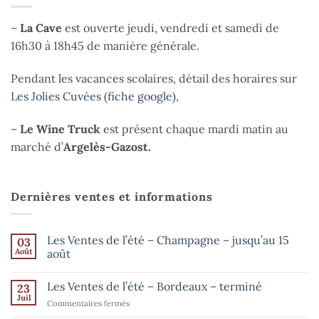
–
La Cave
est ouverte jeudi, vendredi et samedi de
16h30 à 18h45 de manière générale.
Pendant les vacances scolaires, détail des horaires sur
Les Jolies Cuvées (fiche google)
,
–
Le Wine Truck
est présent chaque mardi matin au
marché d’
Argelès-Gazost.
Dernières ventes et informations
Les Ventes de l’été – Champagne – jusqu’au 15
03
Août
août
Aucun
commentaire
Les Ventes de l’été – Bordeaux – terminé
23
sur
Les
Juil
sur
Commentaires fermés
Ventes
de
Les